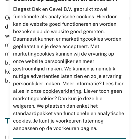
Elegast Dak en Gevel B.V. gebruikt zowel
functionele als analytische cookies. Hierdoor
Onze asbest verwijderaars voldoen aan alle eisen
kan de website goed functioneren en worden
die gesteld worden aan deze werkzaamheden en
bezoeken op de website goed gemeten.
werken dan ook altijd nauw samen met de
Daarnaast kunnen er marketingcookies worden
monteurs van de nieuwe dakbedekking. Op deze
geplaatst als je deze accepteert. Met
manier ondervindt uw productieproces hier
marketingcookies kunnen wij de ervaring op
onze website persoonlijker en meer
beperkt overlast van, waardoor de bijkomende
gestroomlijnd maken. We kunnen je namelijk
kosten van het verwijderen van asbest beperkt
nuttige advertenties laten zien en zo je ervaring
blijven.
persoonlijker maken. Meer informatie? Lees hier
alles in onze
cookieverklaring
. Liever toch geen
marketingcookies? Dan kun je deze hier
weigeren
. We plaatsen dan enkel het
standaardpakket van functionele en analytische
Tijd en geld besparen
cookies. Je kunt je voorkeuren later nog
aanpassen op de voorkeuren pagina.
U wilt natuurlijk kosten besparen op het