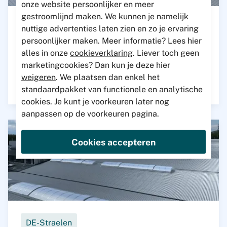
onze website persoonlijker en meer
gestroomlijnd maken. We kunnen je namelijk
nuttige advertenties laten zien en zo je ervaring
Belfeld
persoonlijker maken. Meer informatie? Lees hier
Vacature dakdekkers – industriële hellende
alles in onze
cookieverklaring
. Liever toch geen
daken
marketingcookies? Dan kun je deze hier
weigeren
. We plaatsen dan enkel het
Verder lezen
standaardpakket van functionele en analytische
cookies. Je kunt je voorkeuren later nog
aanpassen op de voorkeuren pagina.
Cookies accepteren
DE-Straelen