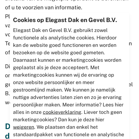
of u te voorzien van informatie.
Plaats > 1 maand > Om u te contacteren, afstand
Cookies op Elegast Dak en Gevel B.V.
van de mogelijke opdracht te berekenen of u te
Elegast Dak en Gevel B.V. gebruikt zowel
voorzien van informatie.
functionele als analytische cookies. Hierdoor
Telefoonnummer > 1 maand > Om u te contacteren
kan de website goed functioneren en worden
of te voorzien van informatie.
bezoeken op de website goed gemeten.
Daarnaast kunnen er marketingcookies worden
Dit bewaartermijn is niet van toepassing na het
geplaatst als je deze accepteert. Met
marketingcookies kunnen wij de ervaring op
ontvangen van een offerte van Elegast dak en
onze website persoonlijker en meer
gevel B.V. of bij gegevens die Elegast dak en gevel
gestroomlijnd maken. We kunnen je namelijk
B.V. moet bewaren om te voldoen aan een
nuttige advertenties laten zien en zo je ervaring
wettelijke verplichting.
persoonlijker maken. Meer informatie? Lees hier
alles in onze
cookieverklaring
. Liever toch geen
marketingcookies? Dan kun je deze hier
Delen van persoonsgegevens met
weigeren
. We plaatsen dan enkel het
derden
standaardpakket van functionele en analytische